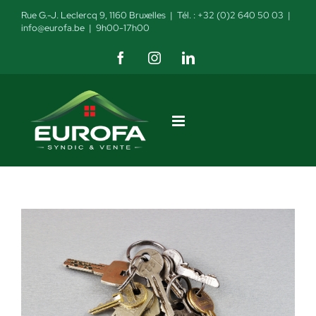
Skip
Rue G.-J. Leclercq 9, 1160 Bruxelles
| Tél. :
+32 (0)2 640 50 03
|
to
info@eurofa.be
| 9h00-17h00
content
Facebook
Instagram
LinkedIn